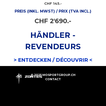
CHF 145.-
PREIS (INKL. MWST) / PRIX (TVA INCL.)
CHF 2'690.-
HÄNDLER -
REVENDEURS
> ENTDECKEN /
DÉCOUVRIR <
© 2025 MOSPORTGROUP.CH
CONTACT